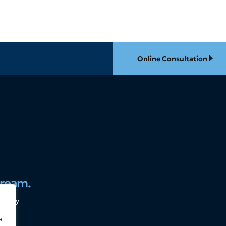
Online Consultation
dream.
urgery.
e