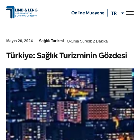
Online Muayene
TR
EN
Boy Uzatma Am
Deformite Cer
Online Mua
Ameliyat Planı Olu
Mayıs 20, 2024
Sağlık Turizmi
Okuma Süresi: 2 Dakika
Türkiye: Sağlık Turizminin Gözdesi