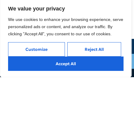
We value your privacy
We use cookies to enhance your browsing experience, serve
personalized ads or content, and analyze our traffic. By
clicking "Accept All", you consent to our use of cookies.
info@limbleng.com
Customize
Reject All
Online Consultation
Accept All
Reaching your desired height
is not a dream.
Contact us now to achieve the height you
want with lengthening surgery.